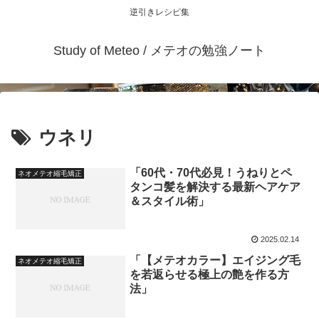
逆引きレシピ集
Study of Meteo / メテオの勉強ノート
ウネリ
「60代・70代必見！うねりとペ
ネオメテオ縮毛矯正
タンコ髪を解決する最新ヘアケア
＆スタイル術」
2025.02.14
「【メテオカラー】エイジング毛
ネオメテオ縮毛矯正
を若返らせる極上の艶を作る方
法」