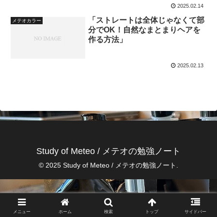
2025.02.14
「ストレートは全体じゃなくて部
メテオカラー
分でOK！自然なまとまりヘアを
作る方法」
2025.02.13
Study of Meteo / メテオの勉強ノート
© 2025 Study of Meteo / メテオの勉強ノート.
メニュー
ホーム
検索
トップ
サイドバー