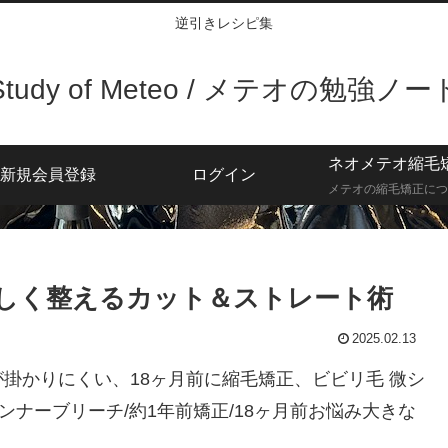
逆引きレシピ集
Study of Meteo / メテオの勉強ノー
ネオメテオ縮毛
新規会員登録
ログイン
メテオの縮毛矯正につ
しく整えるカット＆ストレート術
2025.02.13
掛かりにくい、18ヶ月前に縮毛矯正、ビビリ毛 微シ
ンナーブリーチ/約1年前矯正/18ヶ月前お悩み大きな