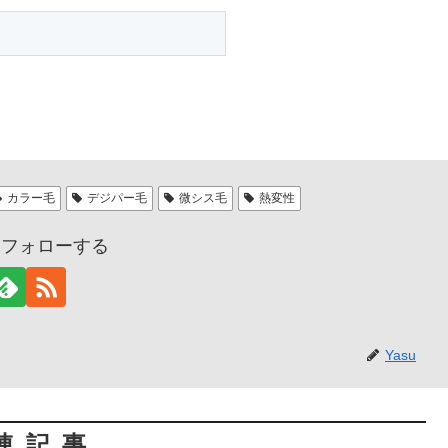
カラー毛
デジパー毛
微シス毛
熱変性
uをフォローする
Yasu
連記事