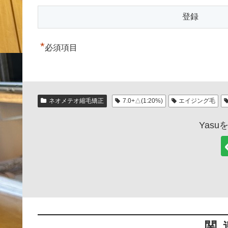
*
必須項目
ネオメテオ縮毛矯正
7.0+△(1:20%)
エイジング毛
Yas
関