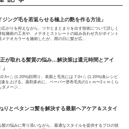
イジング毛を若返らせる極上の艶を作る方法」
の広がりを抑えながら、ツヤとまとまりを出す技術について詳しく
時短施術の工夫や、メテオとストレートの組み合わせ方がポイント
メテオカラーを施術したが、雨の日に髪が広...
矯正が取れる髪質の悩み…解決策は還元時間とアイ
！」
+△ (1:20%)顔周り、表面と毛先には 7.0+△ (1:20%)各レシピ
初速を上げる。薬剤多めに、ペーパー塗布毛先の1ｃｍ〜2ｃｍくら
メージ...
うねりとペタンコ髪を解決する最新ヘアケア＆スタイ
る髪の悩みに寄り添いながら、最適なスタイルを提供するプロの技