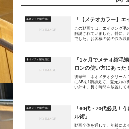
「【メテオカラー】エ
ネオメテオ縮毛矯正
この動画では、エイジング毛
解説されていました。特に、
でした。お客様の髪の悩み以前
「1ヶ月でメテオ縮毛
ネオメテオ縮毛矯正
ロンの使い方にあった
後頭部…ネオメテオクリーム 10.5
にABを1滴加えて、還元力の
い外す。長く時間を放置してもダ
「60代・70代必見！
ネオメテオ縮毛矯正
ル術」
動画全体を通して、年齢によ