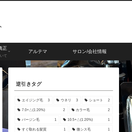
ト
矯正
アルテマ
サロン/会社情報
いて
逆引きタグ
エイジング毛
3
ウネリ
3
ショート
2
7.0+△(1:20%)
2
カラー毛
2
バージン毛
1
10.5+△(1:20%)
1
すぐ取れる髪質
1
微シス毛
1