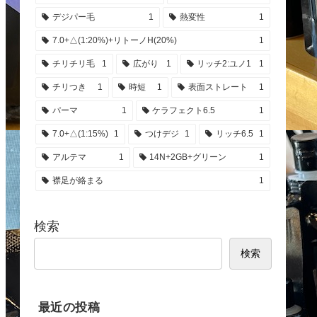
デジパー毛
1
熱変性
1
7.0+△(1:20%)+リトーノH(20%)
1
チリチリ毛
1
広がり
1
リッチ2:ユノ1
1
チリつき
1
時短
1
表面ストレート
1
パーマ
1
ケラフェクト6.5
1
7.0+△(1:15%)
1
つけデジ
1
リッチ6.5
1
アルテマ
1
14N+2GB+グリーン
1
襟足が絡まる
1
検索
検索
最近の投稿