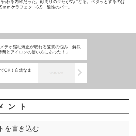
が伝わる内容だった。顔周りのクセが気になる。ペタッとするのは
5ｍｍケラフェクト6.5 酸性のパー...
でメテオ縮毛矯正が取れる髪質の悩み…解決
時間とアイロンの使い方にあった！」
でOK！自然なま
メント
トを書き込む