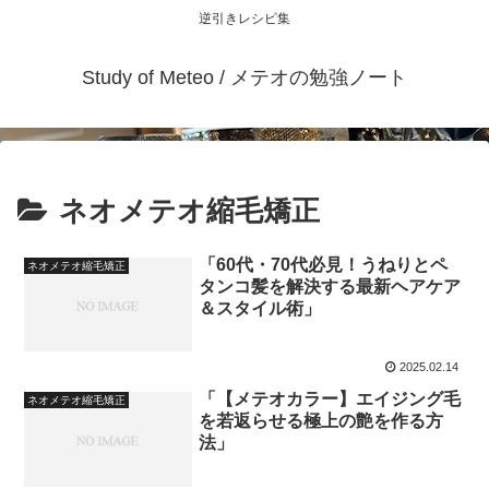
逆引きレシピ集
Study of Meteo / メテオの勉強ノート
ネオメテオ縮毛矯正
「60代・70代必見！うねりとペ
ネオメテオ縮毛矯正
タンコ髪を解決する最新ヘアケア
＆スタイル術」
2025.02.14
「【メテオカラー】エイジング毛
ネオメテオ縮毛矯正
を若返らせる極上の艶を作る方
法」